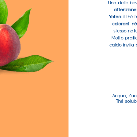
Una delle bev
attenzione
Yotea
il thè
coloranti n
stesso natu
Molto prati
caldo invita
Acqua, Zucc
Thé solubi