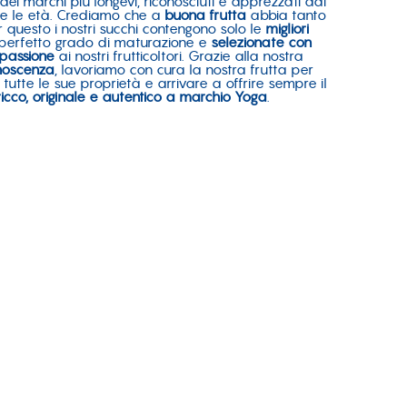
o dei marchi più longevi, riconosciuti e apprezzati dai
te le età. Crediamo che a
buona frutta
abbia tanto
r questo i nostri succhi contengono solo le
migliori
l perfetto grado di maturazione e
selezionate con
passione
ai nostri frutticoltori. Grazie alla nostra
noscenza
, lavoriamo con cura la nostra frutta per
tutte le sue proprietà e arrivare a offrire sempre il
ricco, originale e autentico a
marchio Yoga
.