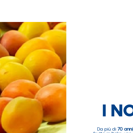
I N
Da più di
70 anni