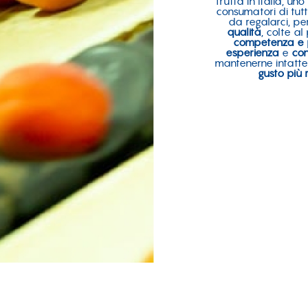
frutta in Italia, un
consumatori di tut
da regalarci, pe
qualità
, colte a
competenza e 
esperienza
e
co
mantenerne intatte 
gusto più 