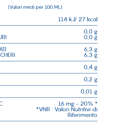
(Valori medi per 100 ML)
114 kJ/ 27 kcal
0,0 g
URI
0,0 g
ATI
6,3 g
CCHERI
6,3 g
0,4 g
0,2 g
0,01 g
C
16 mg - 20% *
*VNR : Valori Nutritivi di
Riferimento