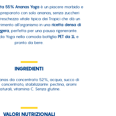
rutta 55% Ananas Yoga
è un piacere morbido e
 preparato con solo ananas, senza zuccheri
 freschezza vitale tipica dei Tropici che dà un
rimento all’organismo in una
ricetta densa di
ggera
, perfetta per una pausa rigenerante.
da Yoga nella comoda bottiglia
PET da 1L
e
pronto da bere.
INGREDIENTI
anas da concentrato 52%, acqua, succo di
concentrato, stabilizzante: pectina, aromi
aturali, vitamina C. Senza glutine.
VALORI NUTRIZIONALI