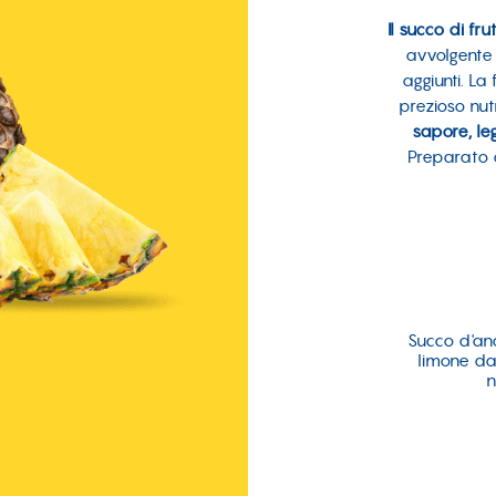
Il succo di f
avvolgente
aggiunti. La
prezioso nut
sapore, le
Preparato 
Succo d'an
limone da 
n