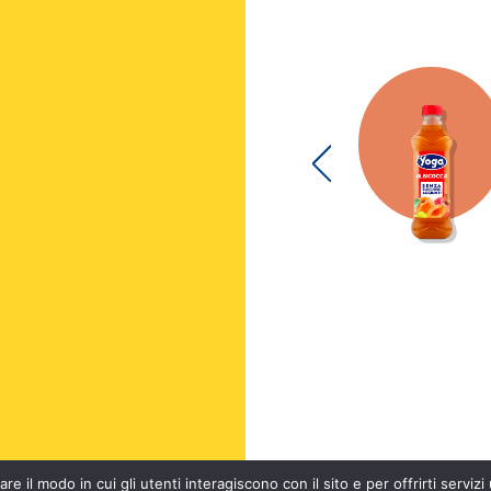
re il modo in cui gli utenti interagiscono con il sito e per offrirti servizi