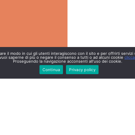
re il modo in cui gli utenti interagiscono con il sito e per offrirti servizi
vuoi saperne di più o negare il consenso a tutti o ad alcuni cookie
clicca
Proseguendo la navigazione acconsenti all'uso dei cookie.
Continua
Privacy policy
Copyright © 2020 Conserve Italia Soc. Coop. Agricola.
P. IVA 00708311204 - Tutti i Diritti Riservati