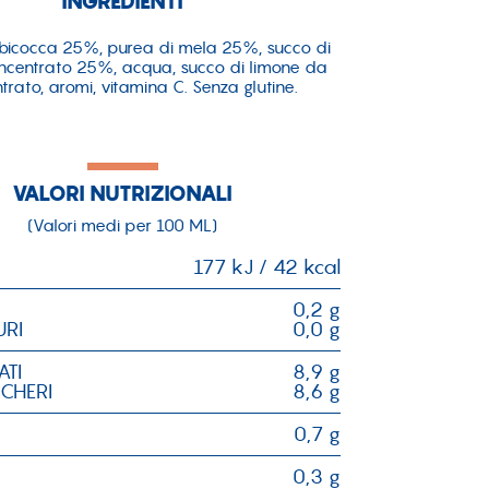
INGREDIENTI
lbicocca 25%, purea di mela 25%, succo di
ncentrato 25%, acqua, succo di limone da
trato, aromi, vitamina C. Senza glutine.
VALORI NUTRIZIONALI
(Valori medi per 100 ML)
177 kJ / 42 kcal
0,2 g
URI
0,0 g
ATI
8,9 g
CCHERI
8,6 g
0,7 g
0,3 g