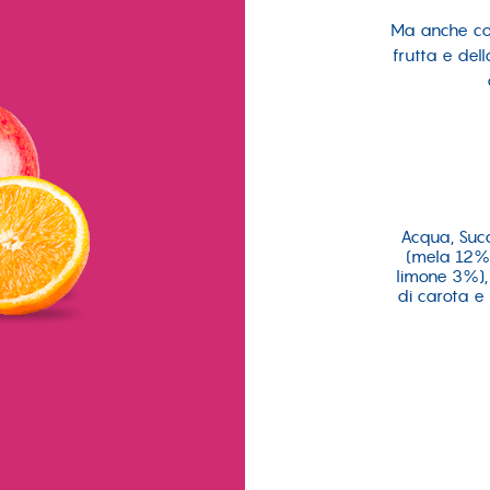
Ma anche con 
frutta e del
Acqua, Suc
(mela 12%
limone 3%), 
di carota e 