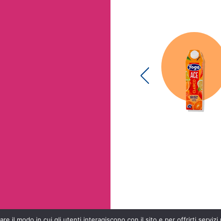
re il modo in cui gli utenti interagiscono con il sito e per offrirti servizi