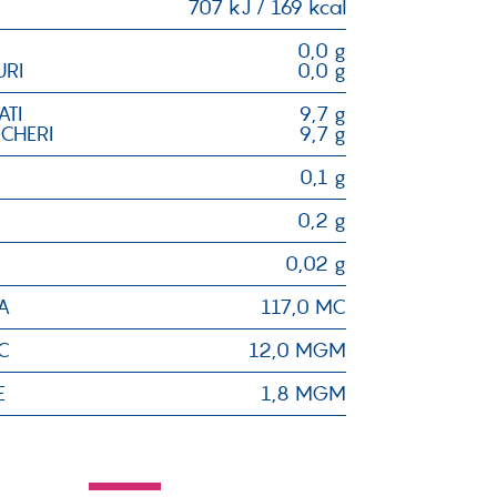
707 kJ / 169 kcal
0,0 g
URI
0,0 g
ATI
9,7 g
CCHERI
9,7 g
0,1 g
0,2 g
0,02 g
A
117,0 MC
C
12,0 MGM
E
1,8 MGM