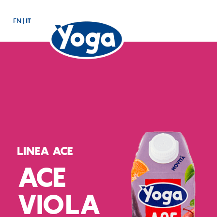
EN
|
IT
LINEA ACE
ACE
VIOLA