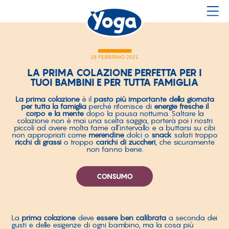
18 FEBBRAIO 2021
LA PRIMA COLAZIONE PERFETTA PER I
TUOI BAMBINI E PER TUTTA FAMIGLIA
La prima colazione
è il
pasto più importante della giornata
per tutta la famiglia
perché rifornisce di
energie fresche il
corpo e la mente
dopo la pausa notturna. Saltare la
colazione non è mai una scelta saggia, porterà poi i nostri
piccoli ad avere molta fame all’intervallo e a buttarsi su cibi
non appropriati come
merendine
dolci o
snack
salati troppo
ricchi di grassi
o troppo
carichi di zuccheri
, che sicuramente
non fanno bene.
CONSUMO
La
prima colazione
deve
essere ben calibrata
a seconda dei
gusti e delle esigenze di ogni bambino, ma la cosa più