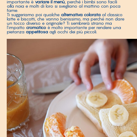
importante è
variare il menù
, perché i bimbi sono facili
alla noia e molti di loro si svegliano al mattino con poca
fame.
Ti suggeriamo poi qualche
alternativa colorata
al classico
latte e biscotti, che vanno benissimo, ma perché non dare
un tocco diverso e originale? Ti sembrerà strano ma
l’impatto
cromatico
è molto importante per rendere una
pietanza
appetitosa
agli occhi dei più piccoli.