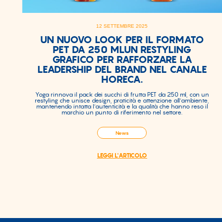
12 SETTEMBRE 2025
UN NUOVO LOOK PER IL FORMATO
PET DA 250 MLUN RESTYLING
GRAFICO PER RAFFORZARE LA
LEADERSHIP DEL BRAND NEL CANALE
HORECA.
Yoga rinnova il pack dei succhi di frutta PET da 250 ml, con un
restyling che unisce design, praticità e attenzione all’ambiente,
mantenendo intatta l’autenticità e la qualità che hanno reso il
marchio un punto di riferimento nel settore.
News
LEGGI L'ARTICOLO