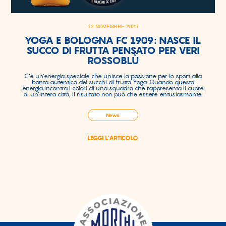
12 NOVEMBRE 2025
YOGA E BOLOGNA FC 1909: NASCE IL
SUCCO DI FRUTTA PENSATO PER VERI
ROSSOBLÙ
C’è un’energia speciale che unisce la passione per lo sport alla
bontà autentica dei succhi di frutta Yoga. Quando questa
energia incontra i colori di una squadra che rappresenta il cuore
di un’intera città, il risultato non può che essere entusiasmante.
News
LEGGI L'ARTICOLO