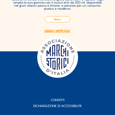
amplia la sua gamma con il nuovo brik da 300 ml, disponibile
nei gusti classici pesca e limone, e pensato per un consumo
pratico e moderno.
News
LEGGI L'ARTICOLO
CONTATTI
DICHIARAZIONE DI ACCESSIBILITÀ