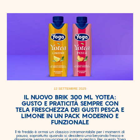
12 SETTEMBRE 2025
IL NUOVO BRIK 300 ML YOTEA:
GUSTO E PRATICITÀ SEMPRE CON
TELA FRESCHEZZA DEI GUSTI PESCA E
LIMONE IN UN PACK MODERNO E
FUNZIONALE
Il tè freddo è ormai un classico intramontabile per i momenti di
pausa, soprattutto quando si desidera una bevanda fresca e
dissetante senza rinunciare al gusto autentico. Per questo Yoga