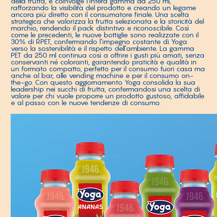
della frutta, e coinvolge l’intera gamma da 250 ml,
rafforzando la visibilità del prodotto e creando un legame
ancora più diretto con il consumatore finale. Una scelta
strategica che valorizza la frutta selezionata e la storicità del
marchio, rendendo il pack distintivo e riconoscibile. Così
come le precedenti, le nuove bottiglie sono realizzate con il
30% di RPET, confermando l’impegno costante di Yoga
verso la sostenibilità e il rispetto dell’ambiente. La gamma
PET da 250 ml continua così a offrire i gusti più amati, senza
conservanti né coloranti, garantendo praticità e qualità in
un formato compatto, perfetto per il consumo fuori casa ma
anche al bar, alle vending machine e per il consumo on-
the-go. Con questo aggiornamento Yoga consolida la sua
leadership nei succhi di frutta, confermandosi una scelta di
valore per chi vuole proporre un prodotto gustoso, affidabile
e al passo con le nuove tendenze di consumo.