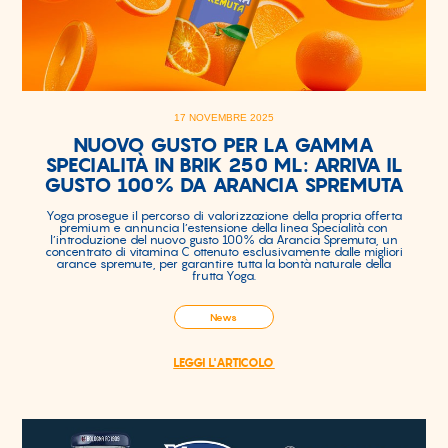
17 NOVEMBRE 2025
NUOVO GUSTO PER LA GAMMA
SPECIALITÀ IN BRIK 250 ML: ARRIVA IL
GUSTO 100% DA ARANCIA SPREMUTA
Yoga prosegue il percorso di valorizzazione della propria offerta
premium e annuncia l’estensione della linea Specialità con
l’introduzione del nuovo gusto 100% da Arancia Spremuta, un
concentrato di vitamina C ottenuto esclusivamente dalle migliori
arance spremute, per garantire tutta la bontà naturale della
frutta Yoga.
News
LEGGI L'ARTICOLO