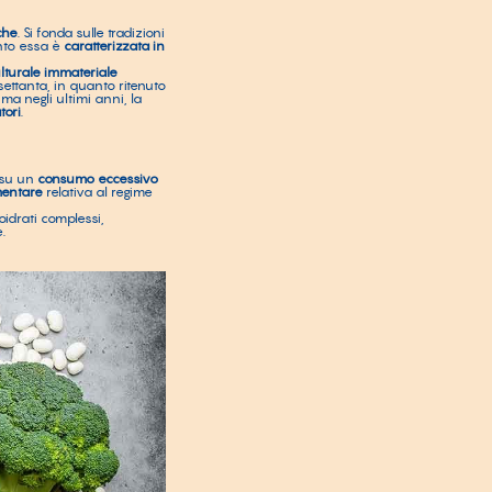
che
. Si fonda sulle tradizioni
nto essa è
caratterizzata in
lturale immateriale
ttanta, in quanto ritenuto
 ma negli ultimi anni, la
tori
.
i su un
consumo eccessivo
mentare
relativa al regime
oidrati complessi,
.