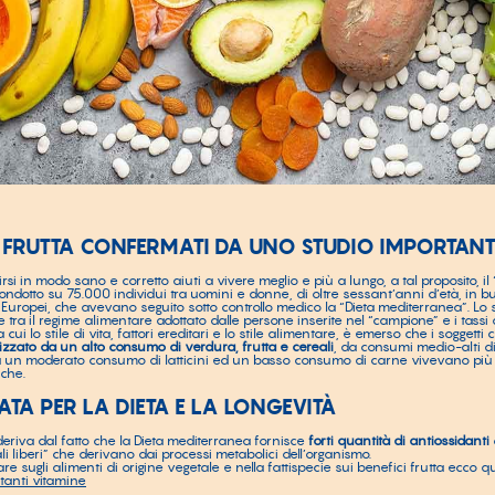
LA FRUTTA CONFERMATI DA UNO STUDIO IMPORTANT
i in modo sano e corretto aiuti a vivere meglio e più a lungo, a tal proposito, il 
ndotto su 75.000 individui tra uomini e donne, di oltre sessant’anni d’età, in bu
Europei, che avevano seguito sotto controllo medico la “Dieta mediterranea”. Lo
ne tra il regime alimentare adottato dalle persone inserite nel “campione” e i tassi d
 cui lo stile di vita, fattori ereditari e lo stile alimentare, è emerso che i sogget
izzato da un alto consumo di verdura, frutta e cereali
, da consumi medio-alti di 
a, da un moderato consumo di latticini ed un basso consumo di carne vivevano pi
iche.
ATA PER LA DIETA E LA LONGEVITÀ
 deriva dal fatto che la Dieta mediterranea fornisce
forti quantità di antiossidanti
ali liberi” che derivano dai processi metabolici dell’organismo.
e sugli alimenti di origine vegetale e nella fattispecie sui benefici frutta ecco qu
rtanti vitamine