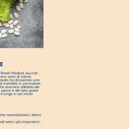
E
“British Medical Journal”,
ono stato di salute,
 studio ha dimostrato una
i mortalità. In particolare,
ti che avevano adottato
un
pesce e dei tipici grassi
ù a lungo e con minor
che neutralizzano i danni
ali sono i più importanti: