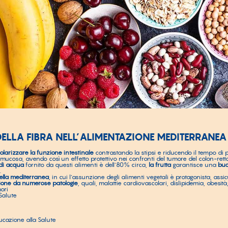
ELLA FIBRA NELL’ALIMENTAZIONE MEDITERRANEA
olarizzare la funzione intestinale
contrastando la stipsi e riducendo il tempo di 
 mucosa, avendo così un effetto protettivo nei confronti del tumore del colon-retto
di acqua
fornito da questi alimenti è dell’80% circa,
la frutta
garantisce una
buo
.
lla mediterranea
, in cui l’assunzione degli alimenti vegetali è protagonista, assic
ione da numerose patologie
, quali, malattie cardiovascolari, dislipidemia, obesità, 
ori
 Salute
ucazione alla Salute