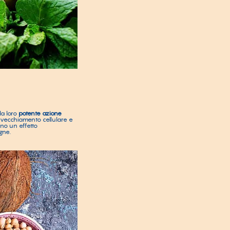
 la loro
potente azione
invecchiamento cellulare e
nno un effetto
gne.