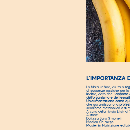
L’IMPORTANZA D
La fibra, infine, aiuta a
reg
di sostanze tossiche per la
Inoltre, dato che l’
apporto 
dell’organismo e dei tessuti
Un’alimentazione come que
che garantiscono la
protez
sindrome metabolica e tum
A cura della rivista Elisir di
Autore:
Dott.ssa Sara Simonetti
Medico Chirurgo
Master in Nutrizione ed Ed