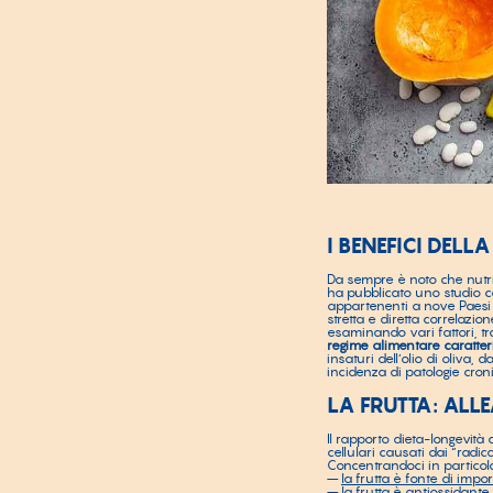
I BENEFICI DEL
Da sempre è noto che nutrirs
ha pubblicato uno studio co
appartenenti a nove Paesi 
stretta e diretta correlazio
esaminando vari fattori, tra
regime alimentare caratter
insaturi dell’olio di oliv
incidenza di patologie cron
LA FRUTTA: ALLE
Il rapporto dieta-longevità
cellulari causati dai “radic
Concentrandoci in particolar
–
la frutta è fonte di impo
–
la frutta è antiossidante