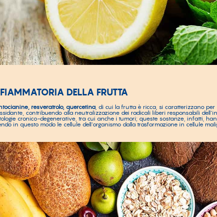
NFIAMMATORIA DELLA FRUTTA
ntocianine, resveratrolo, quercetina
, di cui la frutta è ricca, si caratterizzano per
sidante, contribuendo alla neutralizzazione dei radicali liberi responsabili dell’
tologie cronico-degenerative, tra cui anche i tumori; queste sostanze, infatti, ha
ndo in questo modo le cellule dell’organismo dalla trasformazione in cellule mali