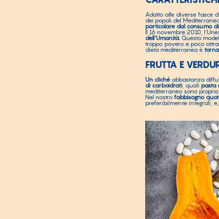
Adatto alle diverse fasce d
dei popoli del Mediterrane
particolare dal consumo di 
Il 16 novembre 2010, l’Unes
dell’Umanità.
Questo modell
troppo povero e poco attraen
dieta mediterranea è
torna
FRUTTA E VERDU
Un cliché
abbastanza diffus
di carboidrati
, quali
pasta
mediterraneo sono proprio 
Nel nostro
fabbisogno quot
preferibilmente integrali, 