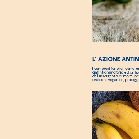
L’ AZIONE ANTI
I composti fenolici, come
a
antinfiammatoria
ed antios
dell’insorgenza di molte pa
anticarcinogenico, protegge