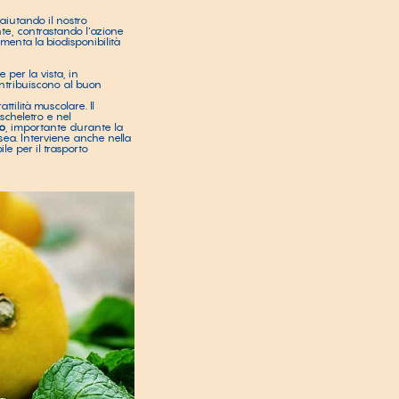
aiutando il nostro
te, contrastando l’azione
menta la biodisponibilità
 per la vista, in
ontribuiscono al buon
ttilità muscolare. Il
scheletro e nel
io
, importante durante la
ssea. Interviene anche nella
ile per il trasporto