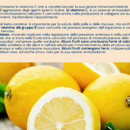
, troviamo la vitamina C che si caratterizza per la sua azione immunostimolante, 
’aggressione degli agenti esterni. Inoltre,
la vitamina C
, è un potente antiossidan
i l’invecchiamento cellulare. È coinvolta anche nella produzione di collagene ed au
limenti, facilitandone l’assorbimento.
 di beta-carotene, è importante per la salute della pelle e delle mucose, ma anche
 vitamine del gruppo B
sono coinvolte nei processi energetici dell’organismo e c
 nervoso.
otassio
, minerale implicato nella regolazione della pressione arteriosa e nella contra
e che si trova nella frutta ed è coinvolto nel processo di mineralizzazione dello 
 muscolari, comprese quelle cardiache.
Alcuni frutti sono una buona fonte di calc
dello scheletro e dei denti e nell’età adulta per il mantenimento della struttura o
ervoso e nella contrazione muscolare.
Alcuni frutti contengono ferro
, indispensab
globuli rossi, ed anche zinco, noto per la sua azione antiossidante.