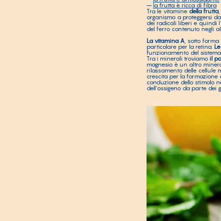
–
la frutta è ricca di fibra
Tra le vitamine
della frutta
organismo a proteggersi dall
dei radicali liberi e quind
del ferro contenuto negli a
La vitamina A
, sotto forma
particolare per la retina.
Le
funzionamento del sistema
Tra i minerali troviamo
il p
magnesio è un altro mineral
rilassamento delle cellule
crescita per la formazione 
conduzione dello stimolo n
dell’ossigeno da parte dei 