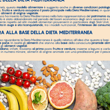
’età, questo
modello alimentare
è suggerito anche in
diverse condizioni patologi
o;
frutta e verdura occupano il posto principale nella Dieta Mediterranea
, in qua
alimenti di origine vegetale.
co ha inserito la Dieta Mediterranea nella lista rappresentativa del
patrimonio cu
o è stato abbandonato nel periodo del boom economico degli anni sessanta e se
te rispetto ad altri modelli alimentari provenienti in particolare dagli Stati Uniti,
ta in auge e sta riconquistando
, tra i modelli nutrizionali,
l’interesse dei consuma
RA ALLA BASE DELLA DIETA MEDITERRANEA
o riguardante la Dieta Mediterranea è quello relativo all’idea che questa si bas
 e pane
. In realtà gli
alimenti
che stanno alla
base
della conosciuta
piramide ali
gli
alimenti vegetali
.
idiano
, infatti, troviamo
al primo
posto
frutta e verdura
, insieme a legumi e carb
e, in numero minore, alimenti di origine animale con una predilezione per il pesce