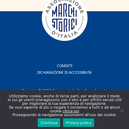
CONTATTI
DICHIARAZIONE DI ACCESSIBILITÀ
Copyright © 2020 Conserve Italia Soc. Coop. Agricola.
P. IVA 00708311204 - Tutti i Diritti Riservati
Utilizziamo cookie, anche di terze parti, per analizzare il modo
in cui gli utenti interagiscono con il sito e per offrirti servizi utili
per migliorare la tua esperienza di navigazione.
Se vuoi saperne di più o negare il consenso a tutti o ad alcuni
CREDITS
PRIVACY POLICY
COOKIES
cookie
clicca qui
Proseguendo la navigazione acconsenti all'uso dei cookie.
Continua
Privacy policy