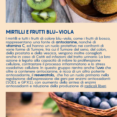
MIRTILLI E FRUTTI BLU-VIOLA
I mirtilli e tutti i frutti di colore blu-viola, come i frutti di bosco,
rappresentano una fonte di
antocianine,
nonché di
vitamina C
, ed hanno un ruolo protettivo nei confronti di
varie forme di Tumore, tra cui il Tumore del seno, del colon,
della prostata e della vescica, vengono inoltre consigliati
anche in caso di Cistiti ed infezioni del tratto urinario. La loro
azione è legata alla capacità di inibire la proliferazione
cellulare, contrastare il processo infiammatorio e lo stress
ossidativo cellulare. In questo gruppo rientra anche l’
uva
che
oltre a contenere antocianine, è ricca di un altro potente
antiossidante, il
resveratrolo,
che ha un ruolo primario nella
regolazione dell’espressione dei geni per enzimi antiossidanti
(SOD1 e GPX1), con aumento della sintesi di enzimi
antiossidanti e riduzione della produzione di
radicali liberi
.