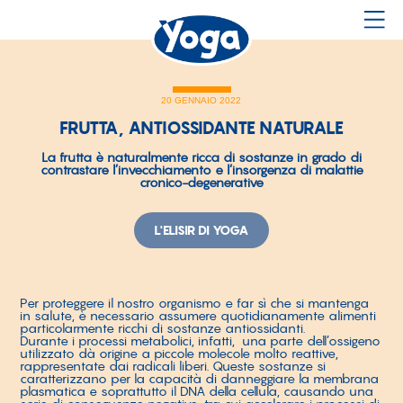
20 GENNAIO 2022
FRUTTA, ANTIOSSIDANTE NATURALE
La frutta è naturalmente ricca di sostanze in grado di
contrastare l’invecchiamento e l’insorgenza di malattie
cronico-degenerative
L'ELISIR DI YOGA
Per proteggere il nostro organismo e far sì che si mantenga
in salute, è necessario assumere quotidianamente alimenti
particolarmente ricchi di sostanze antiossidanti.
Durante i processi metabolici, infatti, una parte dell’ossigeno
utilizzato dà origine a piccole molecole molto reattive,
rappresentate dai radicali liberi. Queste sostanze si
caratterizzano per la capacità di danneggiare la membrana
plasmatica e soprattutto il DNA della cellula, causando una