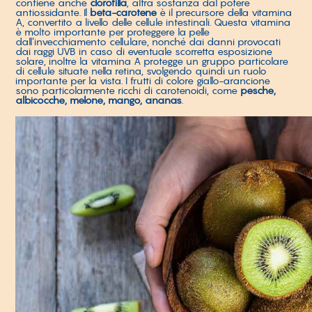
contiene anche
clorofilla
, altra sostanza dal potere
antiossidante. Il
beta-carotene
è il precursore della vitamina
A, convertito a livello delle cellule intestinali. Questa vitamina
è molto importante per proteggere la pelle
dall’invecchiamento cellulare, nonché dai danni provocati
dai raggi UVB in caso di eventuale scorretta esposizione
solare, inoltre la vitamina A protegge un gruppo particolare
di cellule situate nella retina, svolgendo quindi un ruolo
importante per la vista. I frutti di colore giallo-arancione
sono particolarmente ricchi di carotenoidi, come
pesche,
albicocche, melone, mango, ananas
.