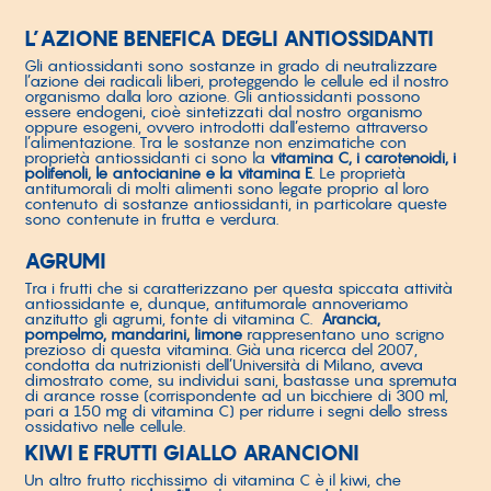
L’AZIONE BENEFICA DEGLI ANTIOSSIDANTI
Gli antiossidanti sono sostanze in grado di neutralizzare
l’azione dei radicali liberi, proteggendo le cellule ed il nostro
organismo dalla loro azione. Gli antiossidanti possono
essere endogeni, cioè sintetizzati dal nostro organismo
oppure esogeni, ovvero introdotti dall’esterno attraverso
l’alimentazione. Tra le sostanze non enzimatiche con
proprietà antiossidanti ci sono la
vitamina C, i carotenoidi, i
polifenoli, le antocianine e la vitamina E
. Le proprietà
antitumorali di molti alimenti sono legate proprio al loro
contenuto di sostanze antiossidanti, in particolare queste
sono contenute in frutta e verdura.
AGRUMI
Tra i frutti che si caratterizzano per questa spiccata attività
antiossidante e, dunque, antitumorale annoveriamo
anzitutto gli agrumi, fonte di vitamina C.
Arancia,
pompelmo, mandarini, limone
rappresentano uno scrigno
prezioso di questa vitamina. Già una ricerca del 2007,
condotta da nutrizionisti dell’Università di Milano, aveva
dimostrato come, su individui sani, bastasse una spremuta
di arance rosse (corrispondente ad un bicchiere di 300 ml,
pari a 150 mg di vitamina C) per ridurre i segni dello stress
ossidativo nelle cellule.
KIWI E FRUTTI GIALLO ARANCIONI
Un altro frutto ricchissimo di vitamina C è il kiwi, che