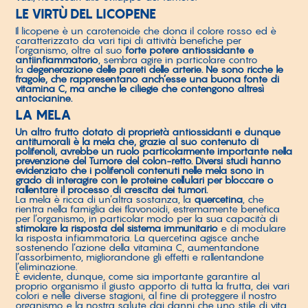
LE VIRTÙ DEL LICOPENE
Il licopene è un carotenoide che dona il colore rosso ed è
caratterizzato da vari tipi di attività benefiche per
l’organismo, oltre al suo
forte potere antiossidante e
antiinfiammatorio
, sembra agire in particolare contro
la
degenerazione delle pareti delle arterie. Ne sono ricche le
fragole, che rappresentano anch’esse una buona fonte di
vitamina C, ma anche le ciliegie che contengono altresì
antocianine.
LA MELA
Un altro frutto dotato di proprietà antiossidanti e dunque
antitumorali è la mela che, grazie al suo contenuto di
polifenoli, avrebbe un ruolo particolarmente importante nella
prevenzione del Tumore del colon-retto. Diversi studi hanno
evidenziato che i polifenoli contenuti nelle mela sono in
grado di interagire con le proteine cellulari per bloccare o
rallentare il processo di crescita dei tumori.
La mela è ricca di un’altra sostanza, la
quercetina
, che
rientra nella famiglia dei flavonoidi, estremamente benefica
per l’organismo, in particolar modo per la sua capacità di
stimolare la risposta del sistema immunitario
e di modulare
la risposta infiammatoria. La quercetina agisce anche
sostenendo l’azione della vitamina C, aumentandone
l’assorbimento, migliorandone gli effetti e rallentandone
l’eliminazione.
È evidente, dunque, come sia importante garantire al
proprio organismo il giusto apporto di tutta la frutta, dei vari
colori e nelle diverse stagioni, al fine di proteggere il nostro
organismo e la nostra salute dai danni che uno stile di vita