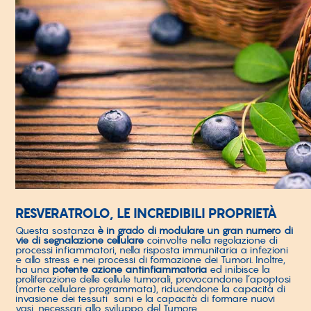
RESVERATROLO, LE INCREDIBILI PROPRIETÀ
Questa sostanza
è in grado di modulare un gran numero di
vie di segnalazione cellulare
coinvolte nella regolazione di
processi infiammatori, nella risposta immunitaria a infezioni
e allo stress e nei processi di formazione dei Tumori. Inoltre,
ha una
potente azione antinfiammatoria
ed inibisce la
proliferazione delle cellule tumorali, provocandone l’apoptosi
(morte cellulare programmata), riducendone la capacità di
invasione dei tessuti sani e la capacità di formare nuovi
vasi, necessari allo sviluppo del Tumore.