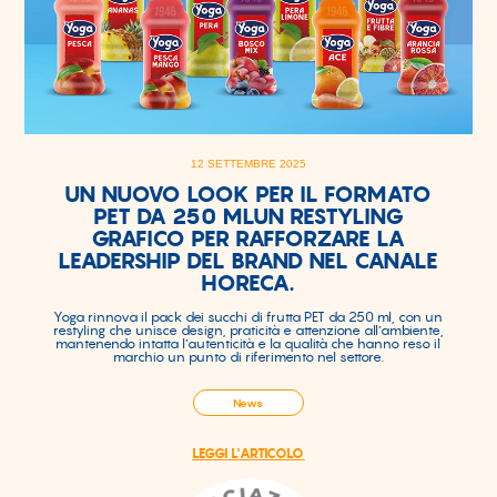
12 SETTEMBRE 2025
UN NUOVO LOOK PER IL FORMATO
PET DA 250 MLUN RESTYLING
GRAFICO PER RAFFORZARE LA
LEADERSHIP DEL BRAND NEL CANALE
HORECA.
Yoga rinnova il pack dei succhi di frutta PET da 250 ml, con un
restyling che unisce design, praticità e attenzione all’ambiente,
mantenendo intatta l’autenticità e la qualità che hanno reso il
marchio un punto di riferimento nel settore.
News
LEGGI L'ARTICOLO