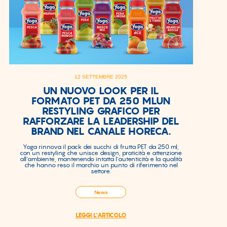
12 SETTEMBRE 2025
UN NUOVO LOOK PER IL
FORMATO PET DA 250 MLUN
RESTYLING GRAFICO PER
RAFFORZARE LA LEADERSHIP DEL
BRAND NEL CANALE HORECA.
Yoga rinnova il pack dei succhi di frutta PET da 250 ml,
con un restyling che unisce design, praticità e attenzione
all’ambiente, mantenendo intatta l’autenticità e la qualità
che hanno reso il marchio un punto di riferimento nel
settore.
News
LEGGI L'ARTICOLO