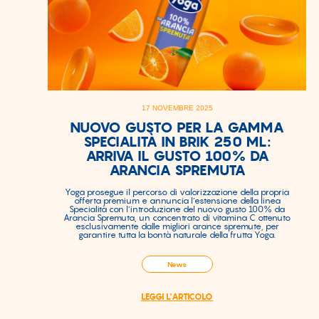
17 NOVEMBRE 2025
NUOVO GUSTO PER LA GAMMA
SPECIALITÀ IN BRIK 250 ML:
ARRIVA IL GUSTO 100% DA
ARANCIA SPREMUTA
Yoga prosegue il percorso di valorizzazione della propria
offerta premium e annuncia l’estensione della linea
Specialità con l’introduzione del nuovo gusto 100% da
Arancia Spremuta, un concentrato di vitamina C ottenuto
esclusivamente dalle migliori arance spremute, per
garantire tutta la bontà naturale della frutta Yoga.
News
LEGGI L'ARTICOLO