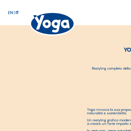
EN
|
IT
YO
Restyling completo dell
Yoga rinnova la sua propos
naturalità e sostenibilità.
Un restyling grafico modern
a creare un forte impatto 
In aggiunta, viene introdot