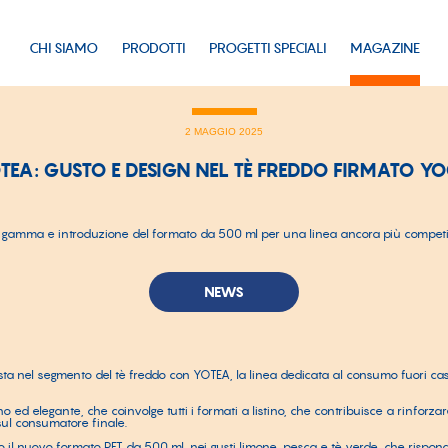
CHI SIAMO
PRODOTTI
PROGETTI SPECIALI
MAGAZINE
2 MAGGIO 2025
TEA: GUSTO E DESIGN NEL TÈ FREDDO FIRMATO Y
a gamma e introduzione del formato da 500 ml per una linea ancora più compet
NEWS
ta nel segmento del tè freddo con YOTEA, la linea dedicata al consumo fuori ca
o ed elegante, che coinvolge tutti i formati a listino, che contribuisce a rinforza
sul consumatore finale.
to il nuovo formato PET da 500 ml, nei gusti limone, pesca e tè verde, che rispon