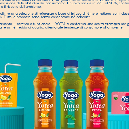
oluzione delle abitudini dei consumatori. Il nuovo pack è in RPET al 50%, conf
e il rispetto dell’ambiente.
ffrire una selezione di referenze a base di infuso di tè nero indiano, con i class
l. Tutte le proposte sono senza conservanti né coloranti.
mento – estetico e funzionale – YOTEA si conferma una scelta strategica per gli
re un tè freddo di qualità, attento alle tendenze di consumo e all’ambiente.