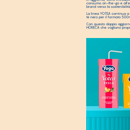
consumo on-the-go e all’ev
brand verso la sostenibilità 
La linea YOTEA continua a o
tè nero per il formato 500m
Con questo doppio aggiorna
HORECA che vogliono propor