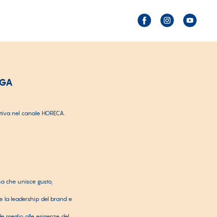
OGA
itiva nel canale HORECA.
sa che unisce gusto,
re la leadership del brand e
de meglio alle esigenze del