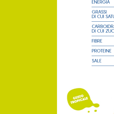
ENERGIA
GRASSI
DI CUI SAT
CARBOIDR
DI CUI ZU
FIBRE
PROTEINE
SALE