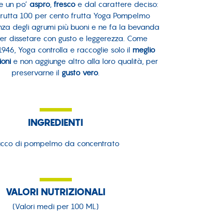
e un po’
aspro
,
fresco
e dal carattere deciso:
i frutta 100 per cento frutta Yoga Pompelmo
enza degli agrumi più buoni e ne fa la bevanda
er dissetare con gusto e leggerezza. Come
946, Yoga controlla e raccoglie solo il
meglio
ioni
e non aggiunge altro alla loro qualità, per
preservarne il
gusto vero
.
INGREDIENTI
cco di pompelmo da concentrato
VALORI NUTRIZIONALI
(Valori medi per 100 ML)