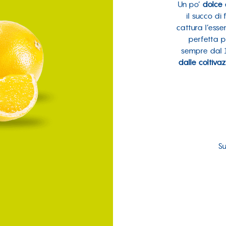
Un po’
dolce
il succo d
cattura l’ess
perfetta p
sempre dal 1
dalle coltivaz
Su