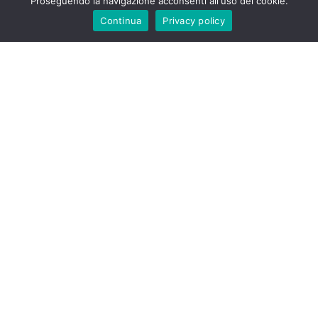
Proseguendo la navigazione acconsenti all'uso dei cookie.
(Valori medi per 100 ML)
Continua
Privacy policy
ENERGIA
207 kJ - 49 kcal
GRASSI
0,0 g
DI CUI SATURI
0,0 g
CARBOIDRATI
11,5 g
DI CUI ZUCCHERI
11,5 g
FIBRE
0,1 g
PROTEINE
0,2 g
SALE
0,0 g