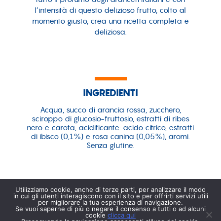
l’intensità di questo delizioso frutto, colto al
momento giusto, crea una ricetta completa e
deliziosa.
INGREDIENTI
Acqua, succo di arancia rossa, zucchero,
sciroppo di glucosio-fruttosio, estratti di ribes
nero e carota, acidificante: acido citrico, estratti
di ibisco (0,1%) e rosa canina (0,05%), aromi.
Senza glutine.
Utilizziamo cookie, anche di terze parti, per analizzare il modo
in cui gli utenti interagiscono con il sito e per offrirti servizi utili
per migliorare la tua esperienza di navigazione.
VALORI NUTRIZIONALI
Se vuoi saperne di più o negare il consenso a tutti o ad alcuni
cookie
clicca qui