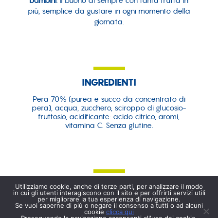
bambini
. Il buono di sempre con tanta frutta in
più, semplice da gustare in ogni momento della
giornata.
INGREDIENTI
Pera 70% (purea e succo da concentrato di
pera), acqua, zucchero, sciroppo di glucosio-
fruttosio, acidificante: acido citrico, aromi,
vitamina C. Senza glutine.
VALORI NUTRIZIONALI
Utilizziamo cookie, anche di terze parti, per analizzare il modo
in cui gli utenti interagiscono con il sito e per offrirti servizi utili
per migliorare la tua esperienza di navigazione.
(Valori medi per 100 ML)
Se vuoi saperne di più o negare il consenso a tutti o ad alcuni
cookie
clicca qui
ENERGIA
233 kJ - 55 kcal