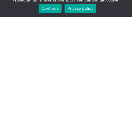
Proseguendo la navigazione acconsenti all'uso dei cookie.
Continua
Privacy policy
GRASSI
0,1 g
DI CUI SATURI
0,0 g
CARBOIDRATI
13,2 g
DI CUI ZUCCHERI
12,5 g
FIBRE
0,8 g
PROTEINE
0,2 g
SALE
0,0 g
VITAMINA C
24 mg