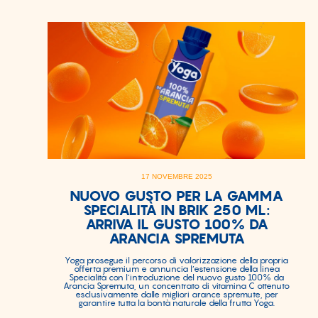
17 NOVEMBRE 2025
NUOVO GUSTO PER LA GAMMA
SPECIALITÀ IN BRIK 250 ML:
ARRIVA IL GUSTO 100% DA
ARANCIA SPREMUTA
Yoga prosegue il percorso di valorizzazione della propria
offerta premium e annuncia l’estensione della linea
Specialità con l’introduzione del nuovo gusto 100% da
Arancia Spremuta, un concentrato di vitamina C ottenuto
esclusivamente dalle migliori arance spremute, per
garantire tutta la bontà naturale della frutta Yoga.