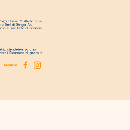
Yoga Classic Multivitamine,
re 5ml di Ginger Ale,
ato e una fetta di arancio
tri), stendetele su una
ere). Ricordate di girare le
Condividi