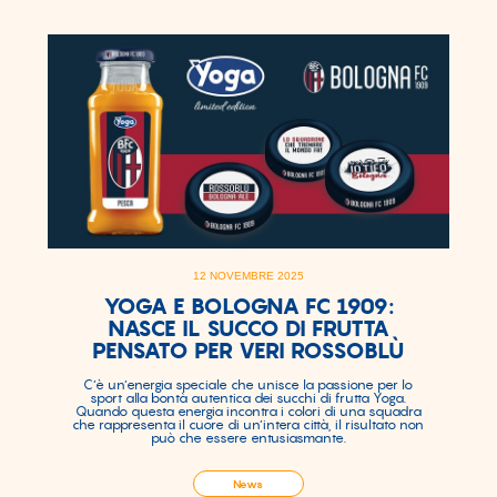
12 NOVEMBRE 2025
YOGA E BOLOGNA FC 1909:
NASCE IL SUCCO DI FRUTTA
PENSATO PER VERI ROSSOBLÙ
C’è un’energia speciale che unisce la passione per lo
sport alla bontà autentica dei succhi di frutta Yoga.
Quando questa energia incontra i colori di una squadra
che rappresenta il cuore di un’intera città, il risultato non
può che essere entusiasmante.
News