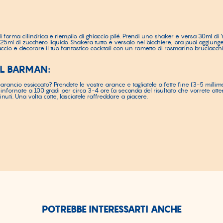
i forma cilindrica e riempilo di ghiaccio pilé. Prendi uno shaker e versa 30ml di 
5ml di zucchero liquido. Shakera tutto e versalo nel bicchiere, ora puoi aggiunge
ccio e decorare il tuo fantastico cocktail con un rametto di rosmarino bruciacchi
EL BARMAN:
arancio essiccato? Prendete le vostre arance e tagliatele a fette fine (3-5 millime
 infornate a 100 gradi per circa 3-4 ore (a seconda del risultato che vorrete otten
nuti. Una volta cotte, lasciatele raffreddare a piacere.
POTREBBE INTERESSARTI ANCHE