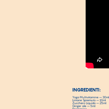
INGREDIENTI:
Yoga Multivitamine – 30m
Limone Spremuto – 10ml
Zucchero Liquido – 25ml
Ginger ale – 5ml
Rosmarino