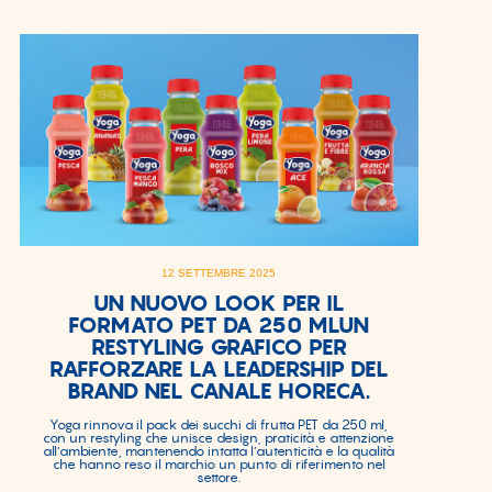
12 SETTEMBRE 2025
UN NUOVO LOOK PER IL
FORMATO PET DA 250 MLUN
RESTYLING GRAFICO PER
RAFFORZARE LA LEADERSHIP DEL
BRAND NEL CANALE HORECA.
Yoga rinnova il pack dei succhi di frutta PET da 250 ml,
con un restyling che unisce design, praticità e attenzione
all’ambiente, mantenendo intatta l’autenticità e la qualità
che hanno reso il marchio un punto di riferimento nel
settore.