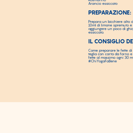
Arancio essiccato
PREPARAZIONE:
Prepara un bicchiere alto d
10ml di limone spremuto e 2
aggiungere un poco di ghia
essiccato.
IL CONSIGLIO D
Come preparare le fette di 
teglia con carta da forno e
fette al massimo ogni 30 mi
#ChiYogaFaBene