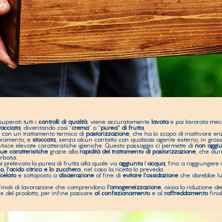
superati tutti i
controlli di qualità
, viene accuratamente
lavata
e poi lavorata me
tacciata
, diventando così “
crema
” o “
purea” di frutta
.
a con un trattamento termico di
pastorizzazione
, che ha lo scopo di inattivare en
ioramento, e
stoccata
, senza alcun contatto con qualsiasi agente esterno, in grossi 
isce elevate caratteristiche igieniche. Questo passaggio ci permette di
non aggiu
sue caratteristiche
grazie alla
rapidità del trattamento di pastorizzazione
, che dur
rbatoi.
i prelevata la purea di frutta alla quale va
aggiunta
l’
acqua
, fino a raggiungere i
, l’acido citrico e lo zucchero
, nel caso la ricetta lo preveda.
celato
e sottoposto a
disaerazione
al fine di
evitare l’ossidazione
che darebbe lu
i finali di lavorazione che comprendono
l’omogeneizzazione
, ossia la riduzione dei
e del prodotto, per infine passare
al confezionamento
e al
raffreddamento
final