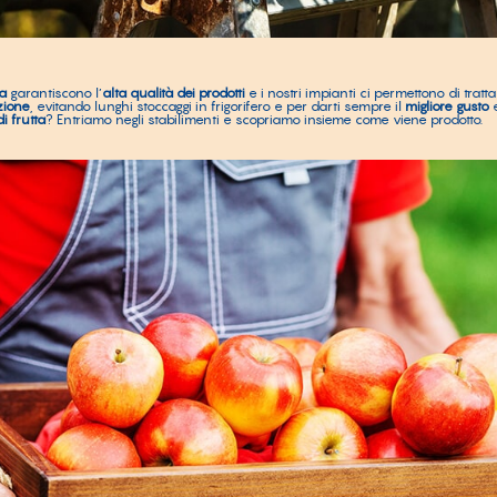
a
garantiscono l’
alta
qualità dei prodotti
e i nostri impianti ci permettono di tratt
zione
, evitando lunghi stoccaggi in frigorifero e per darti sempre il
migliore gusto
e
 frutta
? Entriamo negli stabilimenti e scopriamo insieme come viene prodotto.