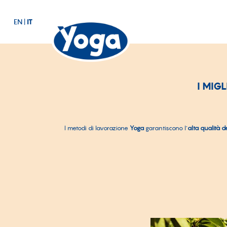
EN
|
IT
I MIG
I metodi di lavorazione
Yoga
garantiscono l’
alta
qualità de