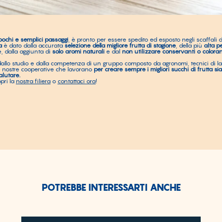
pochi e semplici passaggi
, è pronto per essere spedito ed esposto negli scaffali d
a
è dato dalla accurata
selezione della migliore frutta di stagione
, della più
alta p
e, dalla aggiunta di
solo aromi naturali
e dal
non utilizzare conservanti o coloran
 dallo studio e dalla competenza di un gruppo composto da agronomi, tecnici di lab
lle nostre cooperative che lavorano
per creare sempre i migliori succhi di frutta sia
alutare.
pri la
nostra filiera
o
contattaci ora
!
POTREBBE INTERESSARTI ANCHE