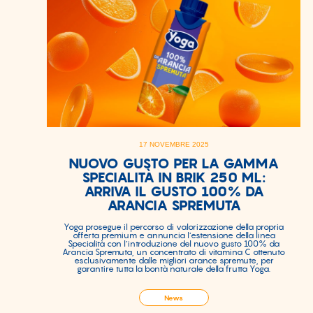
17 NOVEMBRE 2025
NUOVO GUSTO PER LA GAMMA
SPECIALITÀ IN BRIK 250 ML:
ARRIVA IL GUSTO 100% DA
ARANCIA SPREMUTA
Yoga prosegue il percorso di valorizzazione della propria
offerta premium e annuncia l’estensione della linea
Specialità con l’introduzione del nuovo gusto 100% da
Arancia Spremuta, un concentrato di vitamina C ottenuto
esclusivamente dalle migliori arance spremute, per
garantire tutta la bontà naturale della frutta Yoga.
News