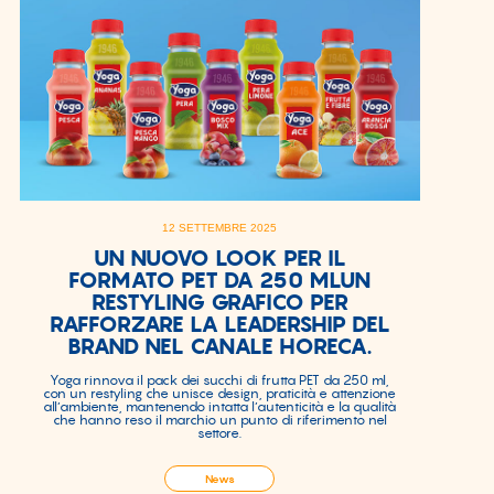
12 SETTEMBRE 2025
UN NUOVO LOOK PER IL
FORMATO PET DA 250 MLUN
RESTYLING GRAFICO PER
RAFFORZARE LA LEADERSHIP DEL
BRAND NEL CANALE HORECA.
Yoga rinnova il pack dei succhi di frutta PET da 250 ml,
con un restyling che unisce design, praticità e attenzione
all’ambiente, mantenendo intatta l’autenticità e la qualità
che hanno reso il marchio un punto di riferimento nel
settore.
News