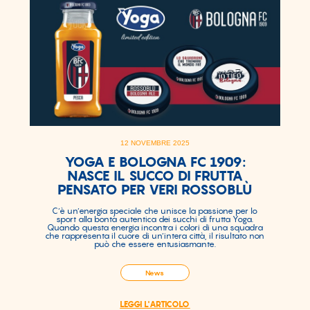
12 NOVEMBRE 2025
YOGA E BOLOGNA FC 1909:
NASCE IL SUCCO DI FRUTTA
PENSATO PER VERI ROSSOBLÙ
C’è un’energia speciale che unisce la passione per lo
sport alla bontà autentica dei succhi di frutta Yoga.
Quando questa energia incontra i colori di una squadra
che rappresenta il cuore di un’intera città, il risultato non
può che essere entusiasmante.
News
LEGGI L'ARTICOLO