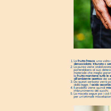
La
frutta fresca
, una volta 
denocciolata
,
triturata
e
se
La purea viene stabilizzat
porterebbero al suo deter
materiale che meglio garant
la
frutta mantiene tutte le 
all’ambiente asettico
dei se
Da questi serbatoi verrà po
dalla legge, l’
acido ascorbico
Il prodotto viene quindi
mis
imbrunimento dei succhi.
La miscela segue poi i cicl
per un’ottimale miscelazion