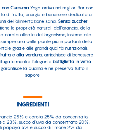
to con Curcuma
Yoga arriva nei migliori Bar con
to di frutta, energia e benessere dedicato a
manti dell’alimentazione sana.
Senza zuccheri
ntiene le proprietà naturali dell’arancia, della
a carota alleate dell’organismo, insieme alla
 sempre una delle piante più importanti della
entale grazie alle grandi qualità nutrizionali.
frutta e alla verdura
, arricchisce di benessere
ifugato mentre l’elegante
bottiglietta in vetro
garantisce la qualità e ne preserva tutto il
sapore.
INGREDIENTI
arancia 25% e carota 25% da concentrato,
ela 23%, succo d'uva da concentrato 20%,
di papaya 5% e succo di limone 2% da