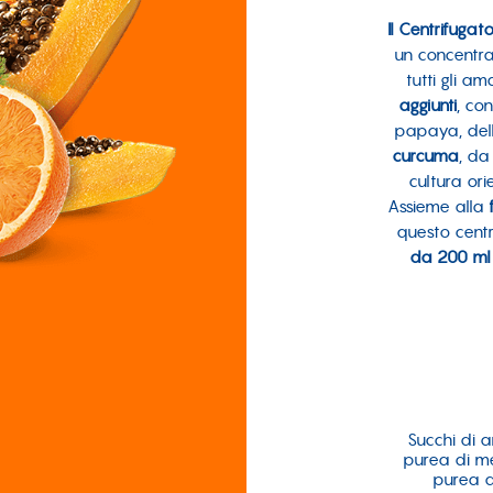
Il Centrifuga
un concentra
tutti gli a
aggiunti
, co
papaya, dell
curcuma
, da
cultura ori
Assieme alla
questo centr
da 200 ml
Succhi di 
purea di m
purea 