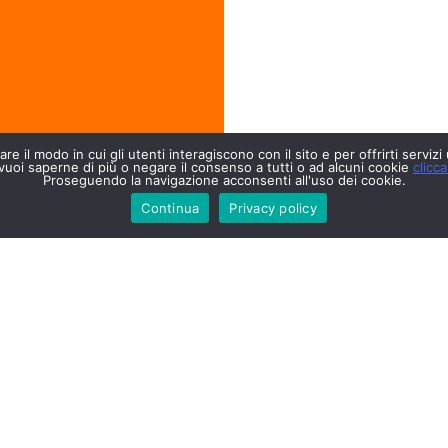
re il modo in cui gli utenti interagiscono con il sito e per offrirti servizi
vuoi saperne di più o negare il consenso a tutti o ad alcuni cookie
clicca
Proseguendo la navigazione acconsenti all'uso dei cookie.
Continua
Privacy policy
Copyright © 2020 Conserve Italia Soc. Coop. Agricola.
P. IVA 00708311204 - Tutti i Diritti Riservati