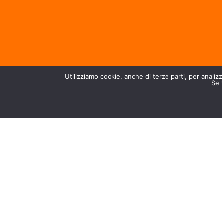
Utilizziamo cookie, anche di terze parti, per analizza
Se 
CONTATTI
DICHIARAZIONE DI ACCESSIBILITÀ