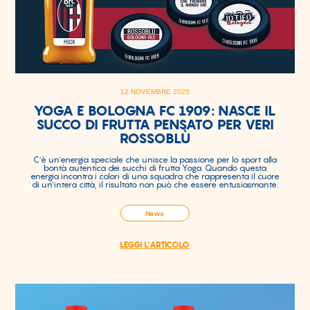
12 NOVEMBRE 2025
YOGA E BOLOGNA FC 1909: NASCE IL
SUCCO DI FRUTTA PENSATO PER VERI
ROSSOBLÙ
C’è un’energia speciale che unisce la passione per lo sport alla
bontà autentica dei succhi di frutta Yoga. Quando questa
energia incontra i colori di una squadra che rappresenta il cuore
di un’intera città, il risultato non può che essere entusiasmante.
News
LEGGI L'ARTICOLO