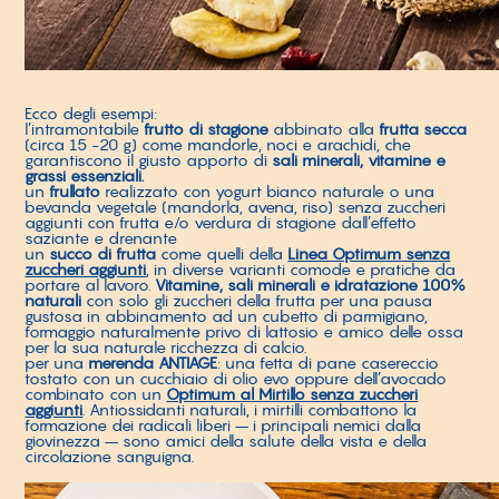
Ecco degli esempi:
l’intramontabile
frutto di stagione
abbinato alla
frutta secca
(circa 15 -20 g) come mandorle, noci e arachidi, che
garantiscono il giusto apporto di
sali minerali, vitamine e
grassi essenziali.
un
frullato
realizzato con yogurt bianco naturale o una
bevanda vegetale (mandorla, avena, riso) senza zuccheri
aggiunti con frutta e/o verdura di stagione dall’effetto
saziante e drenante
un
succo di frutta
come quelli della
Linea Optimum senza
zuccheri aggiunti
, in diverse varianti comode e pratiche da
portare al lavoro.
Vitamine, sali minerali e idratazione 100%
naturali
con solo gli zuccheri della frutta per una pausa
gustosa in abbinamento ad un cubetto di parmigiano,
formaggio naturalmente privo di lattosio e amico delle ossa
per la sua naturale ricchezza di calcio.
per una
merenda ANTIAGE
: una fetta di pane casereccio
tostato con un cucchiaio di olio evo oppure dell’avocado
combinato con un
Optimum al Mirtillo senza zuccheri
aggiunti
. Antiossidanti naturali, i mirtilli combattono la
formazione dei radicali liberi – i principali nemici dalla
giovinezza – sono amici della salute della vista e della
circolazione sanguigna.