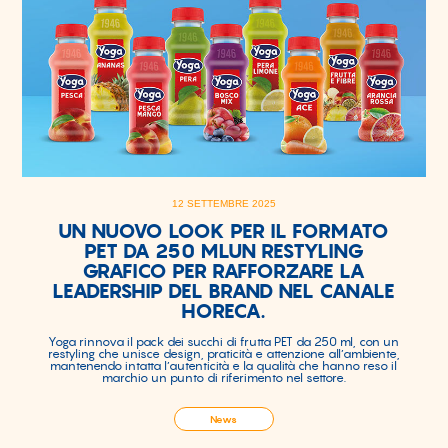
12 SETTEMBRE 2025
UN NUOVO LOOK PER IL FORMATO
PET DA 250 MLUN RESTYLING
GRAFICO PER RAFFORZARE LA
LEADERSHIP DEL BRAND NEL CANALE
HORECA.
Yoga rinnova il pack dei succhi di frutta PET da 250 ml, con un
restyling che unisce design, praticità e attenzione all’ambiente,
mantenendo intatta l’autenticità e la qualità che hanno reso il
marchio un punto di riferimento nel settore.
News