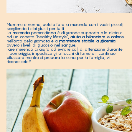
Mamme e nonne, potete fare la merenda con i vostri piccoli,
scegliendo i cibi giusti per tutti.
La
merenda
pomeridiana è di grande supporto alla dieta e
ad un corretto “healthy lifestyle”,
aiuta a bilanciare le calorie
nell’arco della giornata e a
mantenere stabile la glicemia
ovvero i livelli di glucosio nel sangue.
Fare merenda ci aiuta ad evitare cali di attenzione durante
il pomeriggio, impedisce gli attacchi di fame e il continuo
piluccare mentre si prepara la cena per la famiglia, vi
riconoscete?