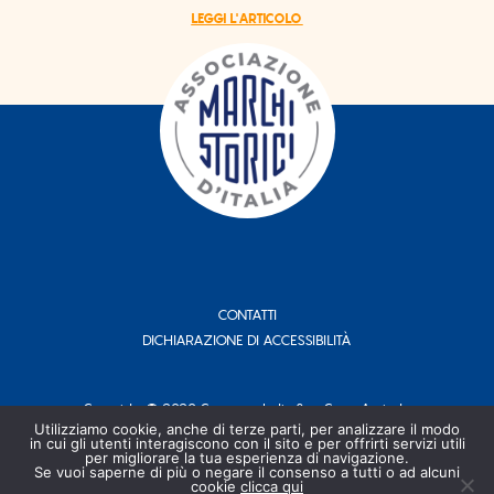
LEGGI L'ARTICOLO
CONTATTI
DICHIARAZIONE DI ACCESSIBILITÀ
Copyright © 2020 Conserve Italia Soc. Coop. Agricola.
P. IVA 00708311204 - Tutti i Diritti Riservati
Utilizziamo cookie, anche di terze parti, per analizzare il modo
in cui gli utenti interagiscono con il sito e per offrirti servizi utili
per migliorare la tua esperienza di navigazione.
Se vuoi saperne di più o negare il consenso a tutti o ad alcuni
CREDITS
PRIVACY POLICY
COOKIES
cookie
clicca qui